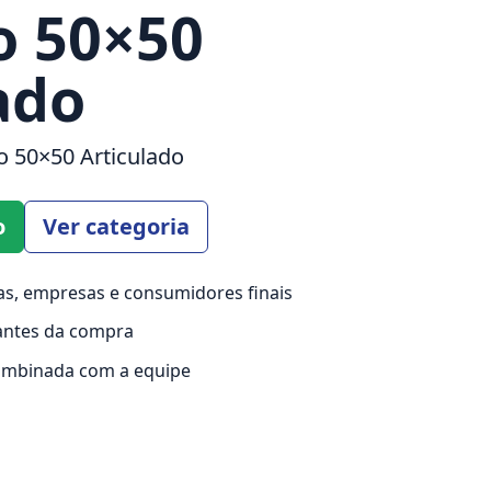
o 50×50
ado
 50×50 Articulado
o
Ver categoria
s, empresas e consumidores finais
antes da compra
ombinada com a equipe